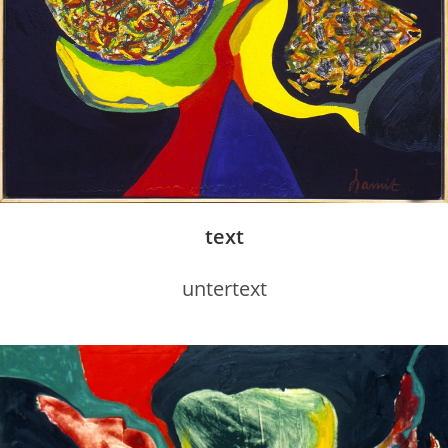
te
xt
untertext