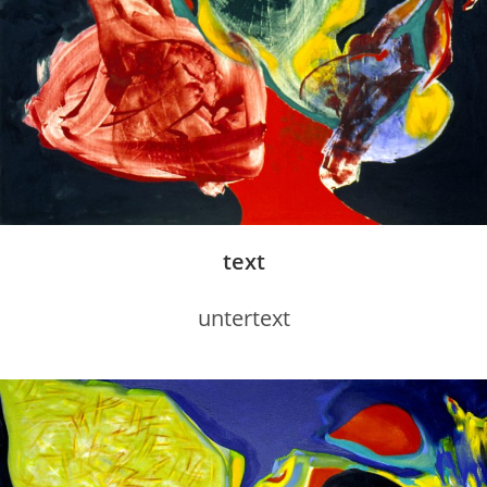
te
xt
untertext